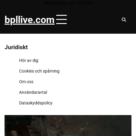
Skip
Wednesday, July 15, 2026
to
bpllive.com
content
Juridiskt
Hör av dig
Cookies och spårning
Om oss
Användaravtal
Dataskyddspolicy