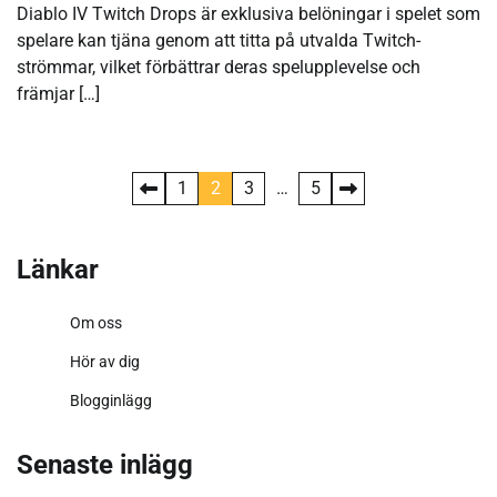
Diablo IV Twitch Drops är exklusiva belöningar i spelet som
spelare kan tjäna genom att titta på utvalda Twitch-
strömmar, vilket förbättrar deras spelupplevelse och
främjar […]
Posts
1
2
3
…
5
pagination
Länkar
Om oss
Hör av dig
Blogginlägg
Senaste inlägg