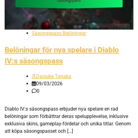
Säsongspass Belöningar
Belöningar för nya spelare i Diablo
IV:s säsongspass
Daisuke Tanaka
09/03/2026
0
Diablo IV:s säsongspass erbjuder nya spelare en rad
belöningar som förbättrar deras spelupplevelse, inklusive
exklusiva skins, gameplay-fördelar och unika titlar. Genom
att köpa säsongspasset och […]