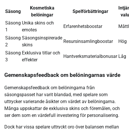
Kosmetiska
Intjä
Säsong
Spelförbättringar
belöningar
valu
Säsong
Unika skins och
Erfarenhetsboostar
Måttl
1
emotes
Säsong
Säsongsinspirerade
Resursinsamlingboostar
Hög
2
skins
Säsong
Exklusiva titlar och
Hantverksmaterialbonusar
Låg
3
effekter
Gemenskapsfeedback om belöningarnas värde
Gemenskapsfeedback om belöningarna från
säsongspasset har varit blandad, med spelare som
uttrycker varierande åsikter om värdet av belöningarna.
Många uppskattar de exklusiva skins och föremålen, och
ser dem som en värdefull investering för personalisering.
Dock har vissa spelare uttryckt oro över balansen mellan