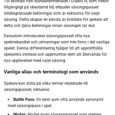
Till skillnad från standardinnehållet i Diablo IV, som förblir
tillgängligt på obestämd tid, erbjuder säsongspasset
tidsbegränsade belöningar som är exklusiva för varje
säsong. Detta skapar en känsla av brådska för spelare att
delta och tjäna belöningar innan säsongen tar slut.
Dessutom introducerar säsongspasset ofta nya
spelmekaniker och utmaningar som inte finns i det vanliga
spelet. Denna differentiering hjälper till att upprätthålla
spelarens intresse och uppmuntrar dem att återvända för
nya upplevelser med varje säsong.
Vanliga alias och terminologi som används
Spelare kan stöta på olika termer relaterade till
säsongspasset, inklusive:
Battle Pass:
En term som ofta används synonymt
med säsongspass i spel.
Nivåer:
Nivåer inom säsongspasset som spelare