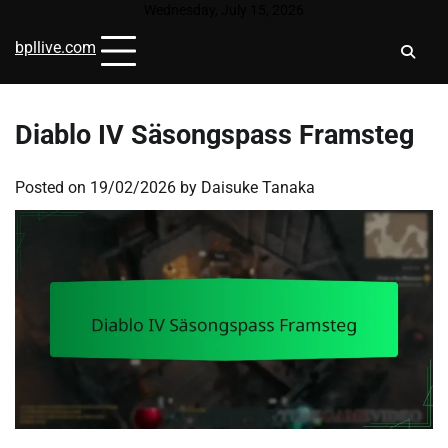
Skip
Wednesday, July 15, 2026
to
bpllive.com
content
Diablo IV Säsongspass Framsteg
Posted on
19/02/2026
by
Daisuke Tanaka