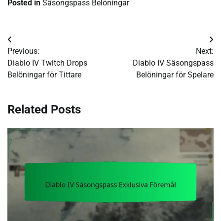
Posted in
Säsongspass Belöningar
Post
Previous:
Next:
navigation
Diablo IV Twitch Drops
Diablo IV Säsongspass
Belöningar för Tittare
Belöningar för Spelare
Related Posts