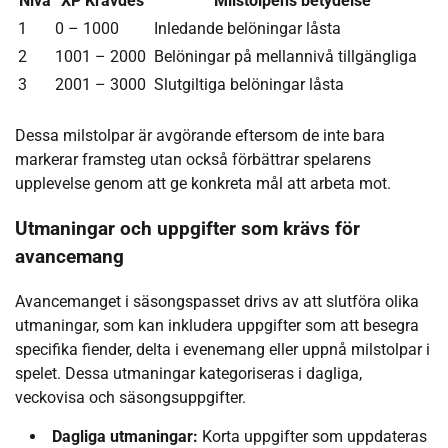
Nivå
XP Krävdes
Milstolpens betydelse
1
0 – 1000
Inledande belöningar låsta
2
1001 – 2000
Belöningar på mellannivå tillgängliga
3
2001 – 3000
Slutgiltiga belöningar låsta
Dessa milstolpar är avgörande eftersom de inte bara
markerar framsteg utan också förbättrar spelarens
upplevelse genom att ge konkreta mål att arbeta mot.
Utmaningar och uppgifter som krävs för
avancemang
Avancemanget i säsongspasset drivs av att slutföra olika
utmaningar, som kan inkludera uppgifter som att besegra
specifika fiender, delta i evenemang eller uppnå milstolpar i
spelet. Dessa utmaningar kategoriseras i dagliga,
veckovisa och säsongsuppgifter.
Dagliga utmaningar:
Korta uppgifter som uppdateras