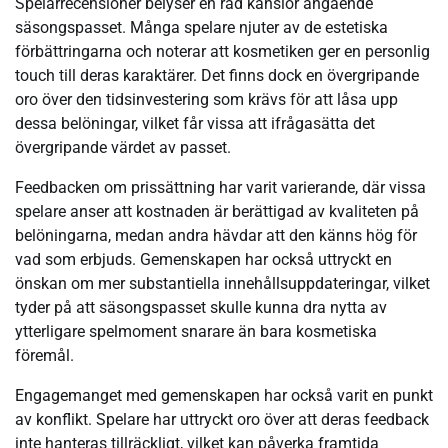
Spelarrecensioner belyser en rad känslor angående
säsongspasset. Många spelare njuter av de estetiska
förbättringarna och noterar att kosmetiken ger en personlig
touch till deras karaktärer. Det finns dock en övergripande
oro över den tidsinvestering som krävs för att låsa upp
dessa belöningar, vilket får vissa att ifrågasätta det
övergripande värdet av passet.
Feedbacken om prissättning har varit varierande, där vissa
spelare anser att kostnaden är berättigad av kvaliteten på
belöningarna, medan andra hävdar att den känns hög för
vad som erbjuds. Gemenskapen har också uttryckt en
önskan om mer substantiella innehållsuppdateringar, vilket
tyder på att säsongspasset skulle kunna dra nytta av
ytterligare spelmoment snarare än bara kosmetiska
föremål.
Engagemanget med gemenskapen har också varit en punkt
av konflikt. Spelare har uttryckt oro över att deras feedback
inte hanteras tillräckligt, vilket kan påverka framtida