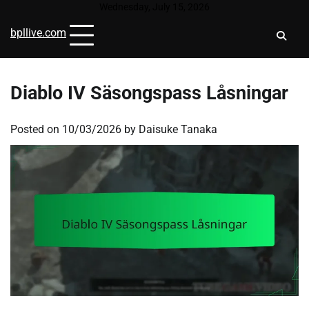
Skip
Wednesday, July 15, 2026
to
bpllive.com
content
Diablo IV Säsongspass Låsningar
Posted on
10/03/2026
by
Daisuke Tanaka